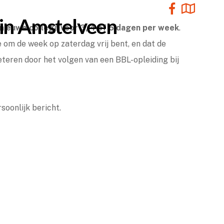
 in Amstelveen
 nieuwe collega voor 3, 4 of 5 dagen per week
.
 om de week op zaterdag vrij bent, en dat de
beteren door het volgen van een BBL-opleiding bij
oonlijk bericht.