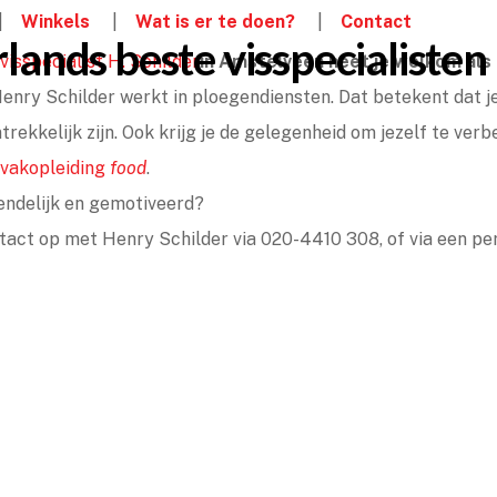
Winkels
Wat is er te doen?
Contact
ands beste visspecialisten
isspecialist H. Schilder
in Amstelveen heet je welkom als
enry Schilder werkt in ploegendiensten. Dat betekent dat je
trekkelijk zijn. Ook krijg je de gelegenheid om jezelf te ver
 vakopleiding
food
.
riendelijk en gemotiveerd?
ct op met Henry Schilder via 020-4410 308, of via een pers