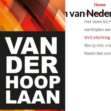
Skip
Home
to
Werken bij een van Nederl
Volendammer v
content
Het team bij H
werktijden aan
SVO stichting
Ben jij vlot, v
Neem dan conta