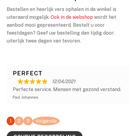
Bestellen en heerlijk vers ophalen in de winkel is
uiteraard mogelijk.
Ook in de webshop
wordt het
aanbod mooi gepresenteerd. Bestelt u voor
feestdagen? Geef uw bestelling dan tijdig door:
uiterlijk twee dagen van tevoren.
PERFECT
12/04/2021
R
Perfecte service. Mensen met gezond verstand.
a
Paul Johannes
t
e
d
Site
Pagina
Pagina
Pagina
1
2
3
Volgende
5
beoordelingen
,