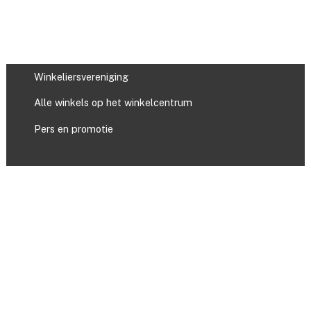
Winkeliersvereniging
Alle winkels op het winkelcentrum
Pers en promotie
Evenementen
Contact
Cookie- en privacyverklaring
Site credits
© Van der Hooplaan. Alle rechten voorbehouden.