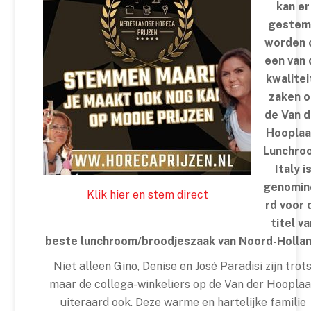
kan er
gestem
worden 
een van 
kwalitei
zaken 
de Van d
Hooplaa
Lunchro
Italy i
genomin
Klik hier en stem direct
rd voor 
titel va
beste lunchroom/broodjeszaak van Noord-Hollan
Niet alleen Gino, Denise en José Paradisi zijn trots
maar de collega-winkeliers op de Van der Hoopla
uiteraard ook. Deze warme en hartelijke familie